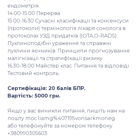
ендометрія.
14.00-15.00 Перерва
15.00-16.30 Сучасні класифікації та консенсуси
(протоколи) термінологія лікаря сонолога в
протоколах УЗД придатків (IOTA,O-RADS).
Пухлиноподібні ураження та справжні
пухлини яєчників. Принципи прогнозування
малігнізації та стратифікації ризику.
16.30-18.00 Майстер клас. Питання та відповіді.
Тестовий контроль.
Cертифікація: 20 балів БПР.
Вартість: 5000 грн.
Якщо у вас виникли питання, пишіть нам на
пошту moc.liamg%407195vonsarkmoneg
або телефонуйте за номером телефону
+380990305603