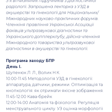
3-х вітчизняних підручників з діагностичної
радіології. Запрошена лекторка з УЗД в
акушерстві та гінекології для Національних/
Міжнародних науково-практичних форумів.
Членкіня правління Української Асоціації
фахівців ультразвукової діагностики та
Українського допплерклубу, дійсна членкіня
Міжнародного товариства ультразвукової
діагностики в акушерстві та гінекології.
Програма заходу БПР
День І.
Шупенюк Л. Л., Волик Н.К.
10.00-11.45 Методологія УЗД в гінекології:
аппаратура, датчики, режими. Оптимізація та
кнопкологія: як отримати якісне зображення.
11.45-12.00 Кава-брейк
12.00-14.00 Анатомія та фізіологія. Регуляція
менструального циклу. УЗ оцінка морфології