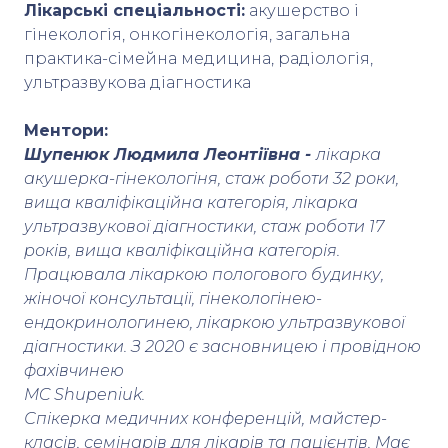
Лікарські спеціальності:
акушерство і
гінекологія, онкогінекологія, загальна
практика-сімейна медицина, радіологія,
ультразвукова діагностика
Ментори:
Шупенюк Людмила Леонтіївна -
лікарка
акушерка-гінекологіня, стаж роботи 32 роки,
вища кваліфікаційна категорія, лікарка
ультразвукової діагностики, стаж роботи 17
років, вища кваліфікаційна категорія.
Працювала лікаркою пологового будинку,
жіночої консультації, гінекологінею-
ендокринологинею, лікаркою ультразвукової
діагностики.
З 2020 є засновницею і провідною
фахівчинею
MC Shupeniuk.
Спікерка медичних конференцій, майстер-
класів, семінарів для лікарів та пацієнтів. Має