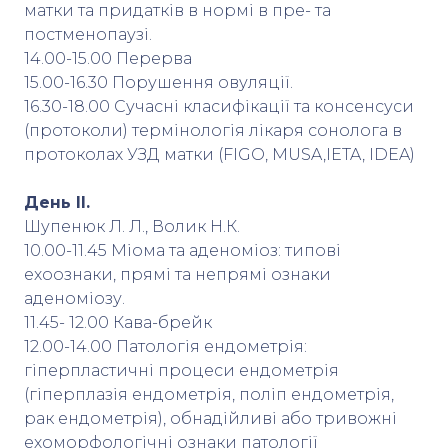
матки та придатків в нормі в пре- та
постменопаузі.
14.00-15.00 Перерва
15.00-16.30 Порушення овуляції.
16.30-18.00 Сучасні класифікації та консенсуси
(протоколи) термінологія лікаря сонолога в
протоколах УЗД матки (FIGO, MUSA,IETA, IDEA)
День ІІ.
Шупенюк Л. Л., Волик Н.К.
10.00-11.45 Міома та аденоміоз: типові
ехоознаки, прямі та непрямі ознаки
аденоміозу.
11.45- 12.00 Кава-брейк
12.00-14.00 Патологія ендометрія:
гіперпластичні процеси ендометрія
(гіперплазія ендометрія, поліп ендометрія,
рак ендометрія), обнадійливі або тривожні
ехоморфологічні ознаки патології