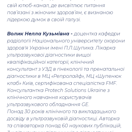
свій ютюб-канал, де висвітлює питання
повʼязані з жіночим здоровʼям, є визнаною
лідеркою думок в своїй галузі.
Волик Нелла Кузьмівна -
доцентка кафедри
радіології Національного університету охорони
здоров'я України імені П.Л.Шупика. Лікарка
ультразвукової діагностики вищої
кваліфікаційної категорії, клінічний
консультант з УЗД в гінекології та пренатальної
діагностики в МЦ «Репролайф», МЦ «Шупенюк
клаб» Київ, сертифікована спеціалістка FMF.
Консультантка Protech Solutions Ukraine з
клінічного навчання користувачів
ультразвукового обладнання GE.
Понад 30 років клінічного та викладацького
досвіду в ультразвуковій діагностиці. Авторка
та співавторка понад 60 наукових публікацій,